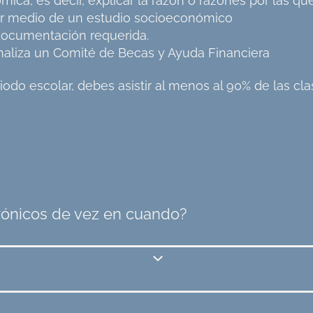
a, es decir, explicar la razón o razones por las que
 por medio de un estudio socioeconómico
a documentación requerida.
 analiza un Comité de Becas y Ayuda Financiera
odo escolar, debes asistir al menos al 90% de las cla
ónicos de vez en cuando?
itas el apoyo económico
(obligatorio)