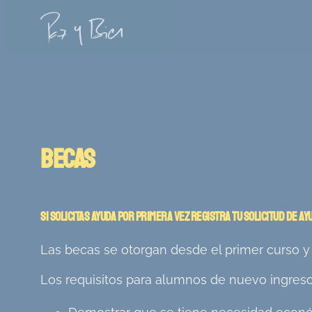
Saltar
al
contenido
Becas
Si solicitas ayuda por primera vez registra tu solicitud de ay
Las becas se otorgan desde el primer curso y
Los requisitos para alumnos de nuevo ingreso 